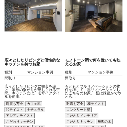
広々としたリビングと個性的な
モノトーン調で何を置いても映
キッチンを持つお家
えるお家
種別
マンション事例
種別
マンション事例
間取り
間取り
広々としたリビングに書斎を設
もともとフルリノベーションの物
け、家族の繋がりが感じられる空
件を壊して、再リノベーションし
間。キッチンには、モザイクタイ
たこちらのお家。 昼は緑豊かでや
ルを使用...
わら...
耐震も万全
カフェ風
耐震も万全
和テイスト
和テイスト
ナチュラル
コンクリート壁
アジアンテイスト
こだわりインテリア
こだわりキッチン
こだわりキッチン
無垢の木