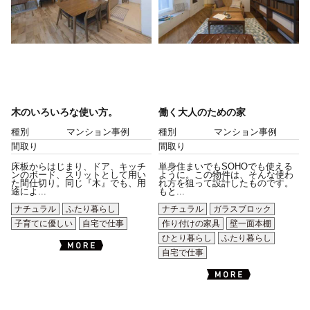
木のいろいろな使い方。
働く大人のための家
種別
マンション事例
種別
マンション事例
間取り
間取り
床板からはじまり、ドア、キッチ
単身住まいでもSOHOでも使える
ンのボード、スリットとして用い
ように。この物件は、そんな使わ
た間仕切り。同じ『木』でも、用
れ方を狙って設計したものです。
途によ...
もと...
ナチュラル
ふたり暮らし
ナチュラル
ガラスブロック
子育てに優しい
自宅で仕事
作り付けの家具
壁一面本棚
ひとり暮らし
ふたり暮らし
自宅で仕事