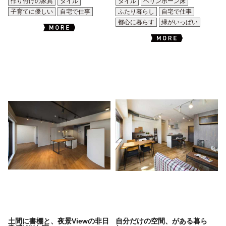
作り付けの家具
タイル
タイル
ヘリンボーン床
子育てに優しい
自宅で仕事
ふたり暮らし
自宅で仕事
都心に暮らす
緑がいっぱい
土間に書棚と、夜景Viewの非日
自分だけの空間、がある暮ら