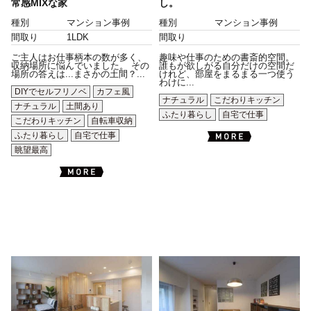
常感MIXな家
し。
種別
マンション事例
種別
マンション事例
間取り
1LDK
間取り
ご主人はお仕事柄本の数が多く、
趣味や仕事のための書斎的空間。
収納場所に悩んでいました。 その
誰もが欲しがる自分だけの空間だ
場所の答えは...まさかの土間？...
けれど、部屋をまるまる一つ使う
わけに...
DIYでセルフリノベ
カフェ風
ナチュラル
こだわりキッチン
ナチュラル
土間あり
ふたり暮らし
自宅で仕事
こだわりキッチン
自転車収納
ふたり暮らし
自宅で仕事
眺望最高