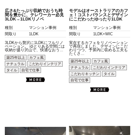
広さ&たっぷり収納でおうち時
モデルはオーストラリアのカフ
間を豊かに、テレワーカー必見
ェ！コストバランスとデザイン
3LDK→1LDKリノベ
にこだわったゆったり1LDK
種別
マンション事例
種別
マンション事例
間取り
1LDK
間取り
1LDK+WIC
3LDKから贅沢に1LDKにフルリノ
実在するカフェをリノベーション
ベーション。 ゆとりある空間には
で再現しました。デザインにこだ
収納が盛り沢山で、快適なおう...
わりつつ、予算内に収める工夫も
たくさ...
築25年以上
カフェ風
築25年以上
カフェ風
ナチュラル
こだわりインテリア
ナチュラル
こだわりインテリア
タイル
自宅で仕事
こだわりキッチン
タイル
自宅で仕事