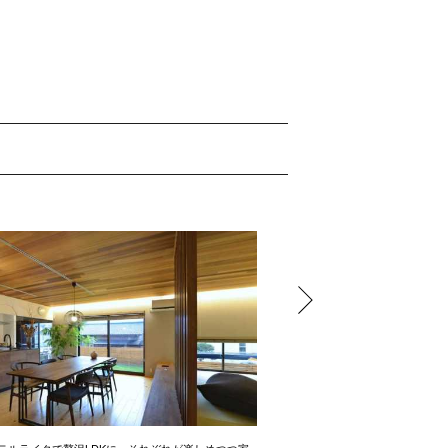
テルライクで贅沢LDKに、それぞれが楽しめつつ家
開放感たっぷりの間取り術 2LD