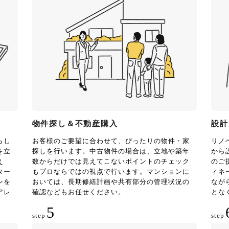
物件探し＆不動産購入
設計
らし
お客様のご要望に合わせて、ぴったりの物件・家
リノ
を立
探しを行います。中古物件の場合は、立地や築年
から
え
数からだけでは見えてこないポイントのチェック
のご
ター
もプロならではの視点で行います。マンションに
ィネ
ンを
おいては、長期修繕計画や共有部分の管理状況の
なが
アレ
確認などもお任せください。
とな
5
step
step