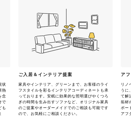
ご入居＆インテリア提案
アフ
現状
家具やインテリア、グリーンまで、お客様のライ
リノ
断熱
フスタイルを彩るインテリアコーディネートも承
うに
を念
っております。安眠に効果的な照明選びやくつろ
て解
けで
ぎの時間を生み出すソファなど、オリジナル家具
垢材
ども
のご提案やオーダーメイドでのご相談も可能です
ポー
ま
ので、お気軽にご相談ください。
アフ