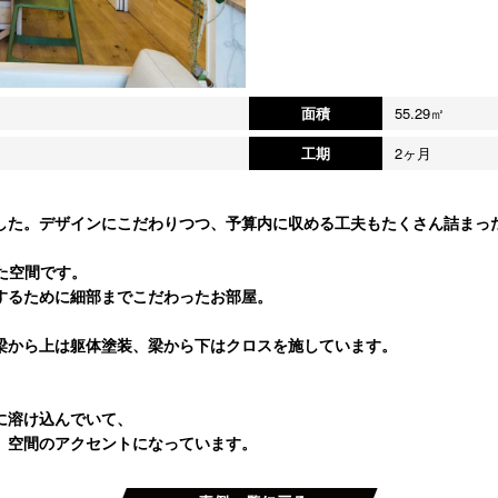
面積
55.29㎡
工期
2ヶ月
した。デザインにこだわりつつ、予算内に収める工夫もたくさん詰まっ
た空間です。
するために細部までこだわったお部屋。
梁から上は躯体塗装、梁から下はクロスを施しています。
。
に溶け込んでいて、
、空間のアクセントになっています。