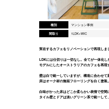
種別
マンション事例
間取り
1LDK+WIC
実在するカフェをリノベーションで再現しま
LDKには仕切りは一切なし。全てが一体化し
モデルにしたオーストラリアのカフェを再現
壁は白で統一していますが、構造に合わせて
床はオーク材の無垢フローリングを白く塗装
白味がかった床はどこか柔らかい表情で空間
タイル壁とドアは淡いグリーン系で統一して