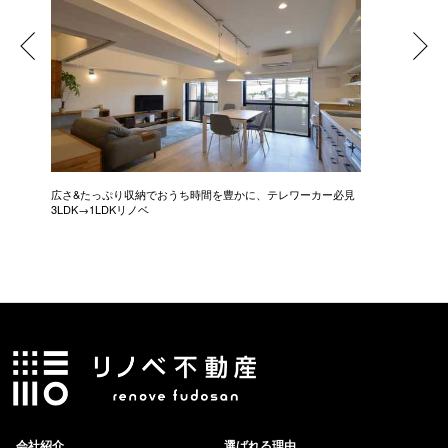
広さ&たっぷり収納でおうち時間を豊かに、テレワーカー必見
モデルは
3LDK→1LDKリノベ
にこだわっ
会社紹介
選ばれる理由