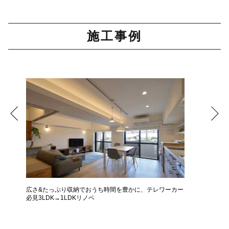
施工事例
広さ&たっぷり収納でおうち時間を豊かに、テレワーカー
モデルは
必見3LDK→1LDKリノベ
ザインに