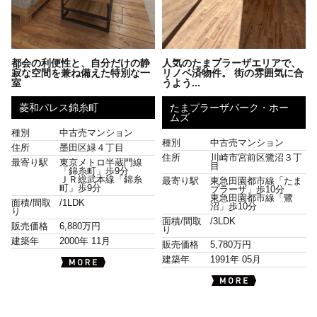
都会の利便性と、自分だけの静
人気のたまプラーザエリアで、
寂な空間を兼ね備えた特別な一
リノベ済物件。 街の雰囲気に合
室
うよう...
菱和パレス錦糸町
たまプラーザパーク・ホー
ムズ
種別
中古売マンション
種別
中古売マンション
住所
墨田区緑４丁目
住所
川崎市宮前区鷺沼３丁
最寄り駅
東京メトロ半蔵門線
目
「錦糸町」歩9分
ＪＲ総武本線「錦糸
最寄り駅
東急田園都市線「たま
町」歩9分
プラーザ」歩10分
東急田園都市線「鷺
面積/間取
/
1LDK
沼」歩10分
り
面積/間取
/
3LDK
販売価格
6,880万円
り
建築年
2000年 11月
販売価格
5,780万円
建築年
1991年 05月