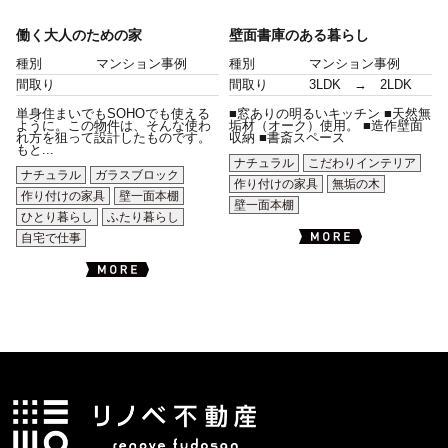
働く大人のための家
壁面書庫のある暮らし
種別
マンション事例
種別
マンション事例
間取り
間取り
3LDK → 2LDK
単身住まいでもSOHOでも使える
■窓ありの明るいキッチン ■天然無
ように。この物件は、そんな使わ
垢材（オーク）使用。 ■造作壁面
れ方を狙って設計したものです。
収納 ■書斎スペース
もと...
ナチュラル
こだわりインテリア
ナチュラル
ガラスブロック
作り付けの家具
無垢の木
作り付けの家具
壁一面本棚
壁一面本棚
ひとり暮らし
ふたり暮らし
自宅で仕事