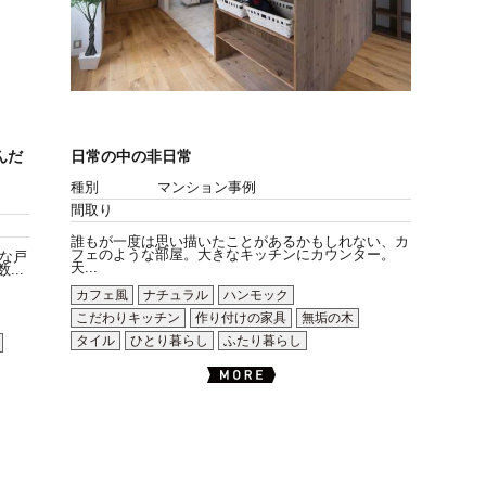
んだ
日常の中の非日常
種別
マンション事例
間取り
誰もが一度は思い描いたことがあるかもしれない、カ
フェのような部屋。大きなキッチンにカウンター。
な戸
天...
..
カフェ風
ナチュラル
ハンモック
こだわりキッチン
作り付けの家具
無垢の木
タイル
ひとり暮らし
ふたり暮らし