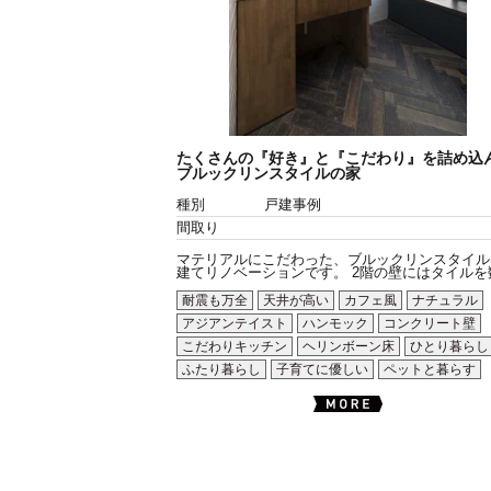
たくさんの『好き』と『こだわり』を詰め込
ブルックリンスタイルの家
種別
戸建事例
間取り
マテリアルにこだわった、ブルックリンスタイル
建てリノベーションです。 2階の壁にはタイルを数.
耐震も万全
天井が高い
カフェ風
ナチュラル
アジアンテイスト
ハンモック
コンクリート壁
こだわりキッチン
ヘリンボーン床
ひとり暮らし
ふたり暮らし
子育てに優しい
ペットと暮らす