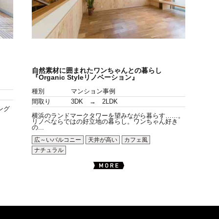
自然素材に囲まれたワンちゃんとの暮らし
『Organic Styleリノベーション』
種別
マンション事例
間取り
3DK → 2LDK
ング
横浜のランドマークタワーを望みながら暮らす……。
リノベならではの好立地の暮らし。ワンちゃん好き
の...
広～いバルコニー
天井が高い
カフェ風
ナチュラル