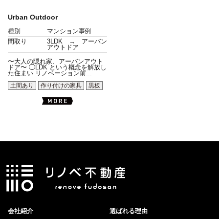
Urban Outdoor
種別
マンション事例
間取り
3LDK → アーバン
アウトドア
〜大人の隠れ家、アーバンアウト
ドア〜 ◯LDK という概念を解放し
た住まい リノベーション前...
土間あり
作り付けの家具
黒板
会社紹介
選ばれる理由