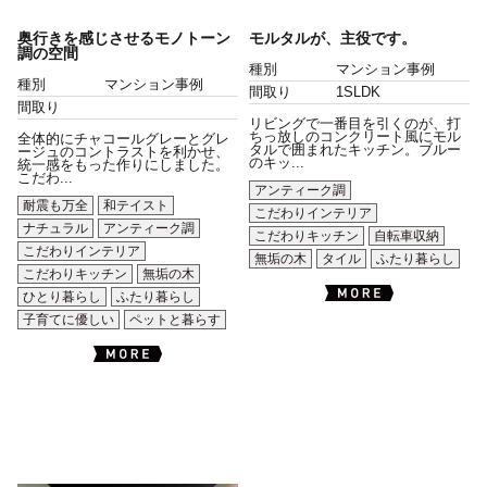
奥行きを感じさせるモノトーン
モルタルが、主役です。
調の空間
種別
マンション事例
種別
マンション事例
間取り
1SLDK
間取り
リビングで一番目を引くのが、打
ちっ放しのコンクリート風にモル
全体的にチャコールグレーとグレ
タルで囲まれたキッチン。ブルー
ージュのコントラストを利かせ、
のキッ...
統一感をもった作りにしました。
こだわ...
アンティーク調
耐震も万全
和テイスト
こだわりインテリア
ナチュラル
アンティーク調
こだわりキッチン
自転車収納
こだわりインテリア
無垢の木
タイル
ふたり暮らし
こだわりキッチン
無垢の木
ひとり暮らし
ふたり暮らし
子育てに優しい
ペットと暮らす