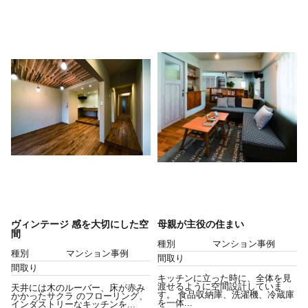
ヴィンテージ 感を大切にした空
母親が主役の住まい
間
種別
マンション事例
種別
マンション事例
間取り
間取り
キッチンに立った時に、全体を見
渡せるように空間設計していま
天井には木のルーバー、床が赤み
す。 食品収納庫、洗濯機、冷蔵庫
かかったサクラ のフローリング、
を一体...
インダストリーなキッチンを...