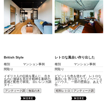
British Style
レトロな風合い作り出した
種別
マンション事例
種別
マンション事例
間取り
間取り
イギリス人の伝統を重んじ、古き
ビビットな色を使わず、レトロな
ものに価値を見出す精神を素材の
風合いを 作り出したリノベーショ
質感と配色で表現。 白いレンガ調
ンハウス。 一部の壁面は、あえて
タイ...
仕...
アンティーク調
無垢の木
昭和レトロ
アンティーク調