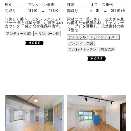
種別
マンション事例
種別
オフィス事例
間取り
1LDK → 1LDK
間取り
5LDK → 3LDK+S
〜美しく纏う、モダンラグジュア
床材には、美しさと、丈夫さを兼
リー〜 食と眺望を楽しむ特等席の
ね備えた天然無垢材（ミャンマー
カウンター 確かな存在感を表す...
チーク）を使用し、天然素材の塗
り壁を...
アンティーク調
ヘリンボーン床
ナチュラル
アジアンテイスト
アンティーク調
こだわりキッチン
無垢の木