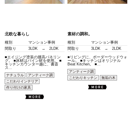
北欧な暮らし
素材の調和。
種別
マンション事例
種別
マンション事例
間取り
3LDK → 2LDK
間取り
3LDK → 2LDK
■エイジング塗装の腰高パネリン
■リビングに、ボーダーウッドウォ
グ。 ■床材はパイン材を使用。 ■
ール。 ■キッチンはオリジナル
キッチンカウンター越に、書斎
Beat Kitchen。 ■...
ス...
アンティーク調
ナチュラル
アンティーク調
こだわりキッチン
無垢の木
こだわりインテリア
作り付けの家具