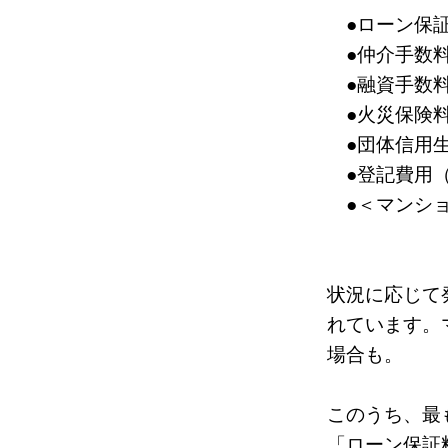
●ローン保
●仲介手数
●融資手数
●火災保険料
●団体信用生
●登記費用（
●＜マンショ
状況に応じて
れています。
場合も。
このうち、最
「ローン保証