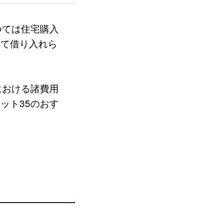
つては住宅購入
めて借り入れら
における諸費用
ット35のおす